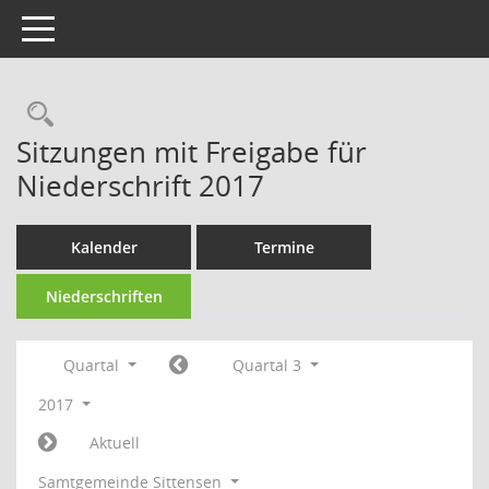
Toggle navigation
Rechercheauswahl
Sitzungen mit Freigabe für
Niederschrift 2017
Kalender
Termine
Niederschriften
Quartal
Quartal 3
2017
Aktuell
Samtgemeinde Sittensen