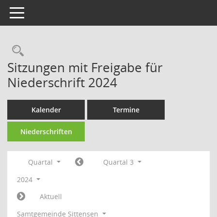
Toggle navigation
Rechercheauswahl
Sitzungen mit Freigabe für
Niederschrift 2024
Kalender
Termine
Niederschriften
Quartal
Quartal 3
2024
Aktuell
Samtgemeinde Sittensen