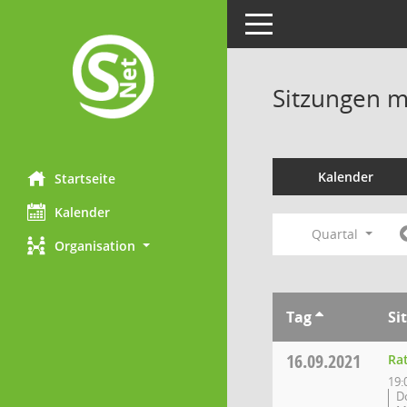
Toggle navigation
Sitzungen mi
Kalender
Startseite
Kalender
Quartal
Organisation
Tag
Si
16.09.2021
Ra
19:
D