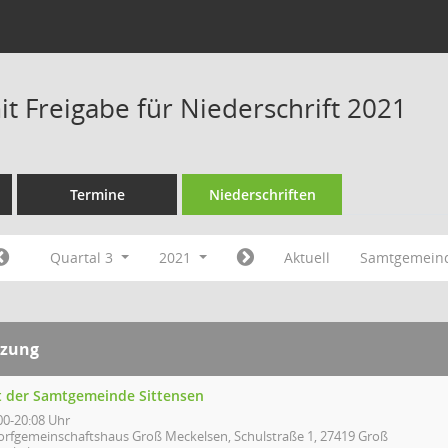
t Freigabe für Niederschrift 2021
Termine
Niederschriften
Quartal 3
2021
Aktuell
Samtgemeind
tzung
t der Samtgemeinde Sittensen
00-20:08 Uhr
orfgemeinschaftshaus Groß Meckelsen, Schulstraße 1, 27419 Groß