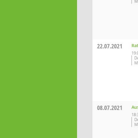
M
22.07.2021
Ra
19:
D
M
08.07.2021
Au
18:
D
M