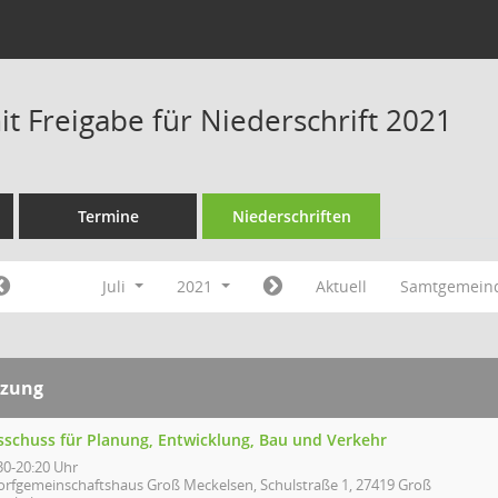
t Freigabe für Niederschrift 2021
Termine
Niederschriften
Juli
2021
Aktuell
Samtgemeind
tzung
sschuss für Planung, Entwicklung, Bau und Verkehr
30-20:20 Uhr
orfgemeinschaftshaus Groß Meckelsen, Schulstraße 1, 27419 Groß