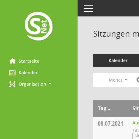
Toggle navigation
Sitzungen mi
Kalender
Startseite
Kalender
Monat
Organisation
Tag
Si
08.07.2021
Au
18:
D