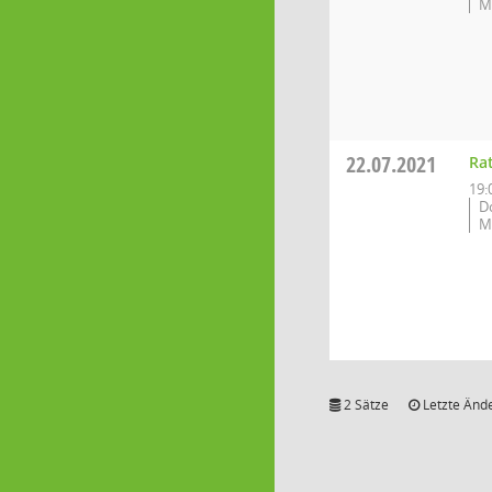
M
22.07.2021
Ra
19:
D
M
2 Sätze
Letzte Ände