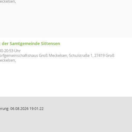
eckelsen,
t der Samtgemeinde Sittensen
00-20:53 Uhr
orfgemeinschaftshaus Groß Meckelsen, Schulstraße 1, 27419 Groß
eckelsen,
rung: 06.08.2026 19:01:22