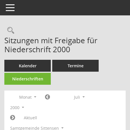
Toggle navigation
Rechercheauswahl
Sitzungen mit Freigabe für
Niederschrift 2000
Kalender
Termine
Niederschriften
Monat
Juli
2000
Aktuell
Samtgemeinde Sittensen