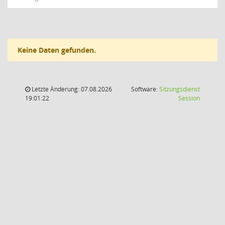
Keine Daten gefunden.
Letzte Änderung: 07.08.2026
Software:
Sitzungsdienst
(Wird in
19:01:22
Session