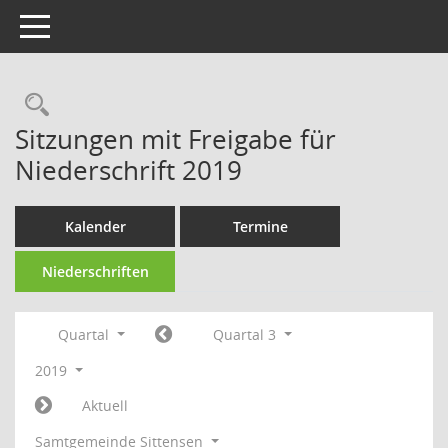
Toggle navigation
Rechercheauswahl
Sitzungen mit Freigabe für
Niederschrift 2019
Kalender
Termine
Niederschriften
Quartal
Quartal 3
2019
Aktuell
Samtgemeinde Sittensen