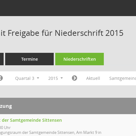
t Freigabe für Niederschrift 2015
Termine
Niederschriften
Quartal 3
2015
Aktuell
Samtgemeind
tzung
t der Samtgemeinde Sittensen
00 Uhr
agungsraum der Samtgemeinde Sittensen, Am Markt 9 in