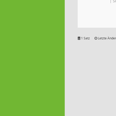
S
1 Satz
Letzte Änder