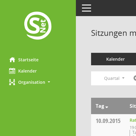
Toggle navigation
Sitzungen mi
Kalender
Startseite
Kalender
Quartal
Organisation
Tag
Si
10.09.2015
Ra
19:
T