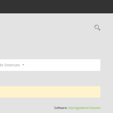
Rec
e Sittensen
(Wird in
Software:
Sitzungsdienst
Session