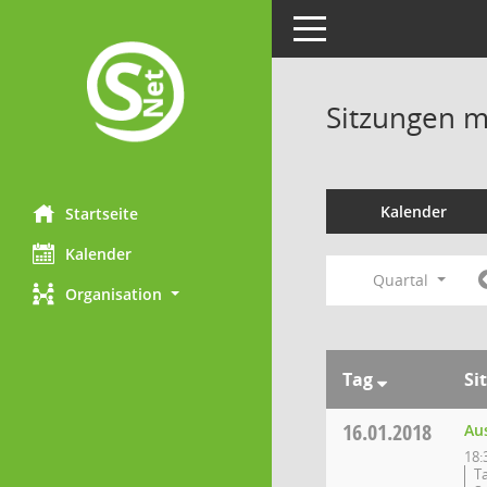
Toggle navigation
Sitzungen mi
Kalender
Startseite
Kalender
Quartal
Organisation
Tag
Si
16.01.2018
Au
18:
T