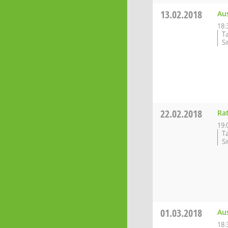
13.02.2018
Au
18:
T
S
22.02.2018
Ra
19:
T
S
01.03.2018
Au
18: