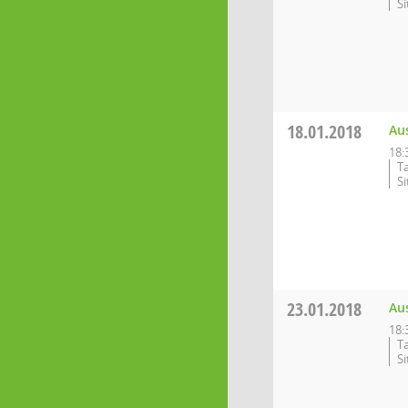
S
18.01.2018
Au
18:
T
S
23.01.2018
Au
18:
T
S