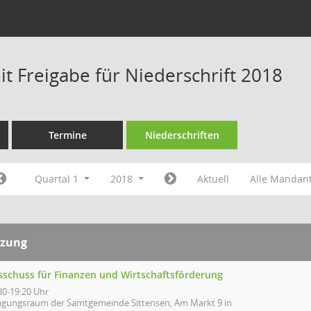
t Freigabe für Niederschrift 2018
Termine
Niederschriften
Quartal 1
2018
Aktuell
Alle Mandan
tzung
sschuss für Finanzen und Wirtschaftsförderung
30-19:20 Uhr
agungsraum der Samtgemeinde Sittensen, Am Markt 9 in