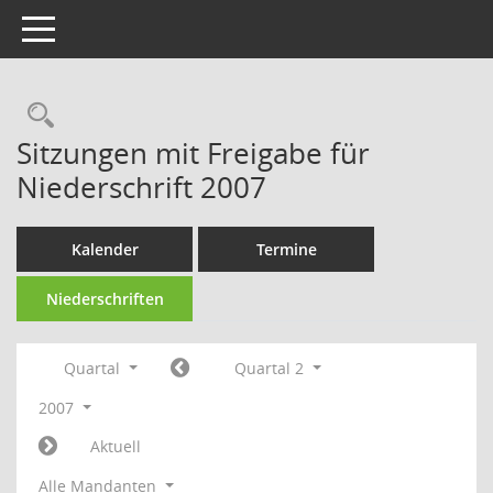
Toggle navigation
Rechercheauswahl
Sitzungen mit Freigabe für
Niederschrift 2007
Kalender
Termine
Niederschriften
Quartal
Quartal 2
2007
Aktuell
Alle Mandanten