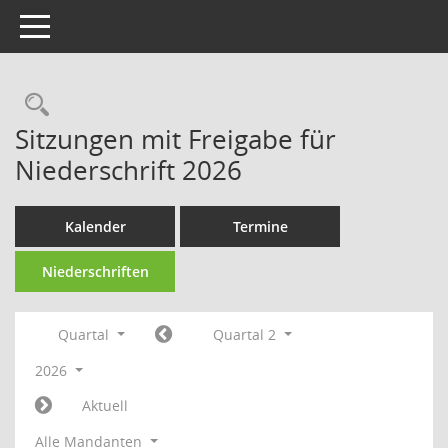
Toggle navigation
Rechercheauswahl
Sitzungen mit Freigabe für
Niederschrift 2026
Kalender
Termine
Niederschriften
Quartal
Quartal 2
2026
Aktuell
Alle Mandanten