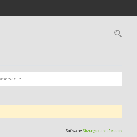
Rec
amersen
(Wird in
Software:
Sitzungsdienst
Session