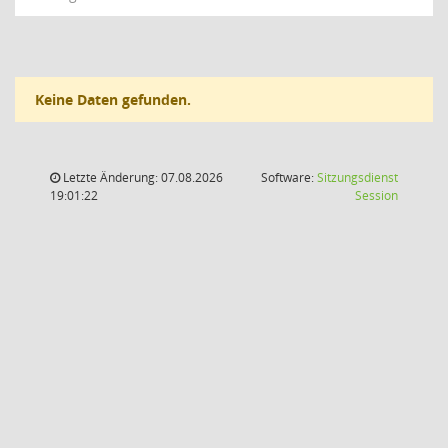
Keine Daten gefunden.
Letzte Änderung: 07.08.2026
Software:
Sitzungsdienst
(Wird in
19:01:22
Session