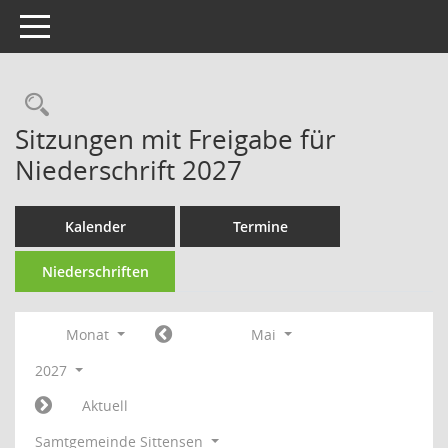
Toggle navigation
Rechercheauswahl
Sitzungen mit Freigabe für
Niederschrift 2027
Kalender
Termine
Niederschriften
Monat
Mai
2027
Aktuell
Samtgemeinde Sittensen