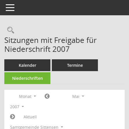
Toggle navigation
Rechercheauswahl
Sitzungen mit Freigabe für
Niederschrift 2007
Kalender
Termine
Niederschriften
Monat
Mai
2007
Aktuell
Samtgemeinde Sittensen