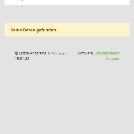
Keine Daten gefunden.
Letzte Änderung: 07.08.2026
Software:
Sitzungsdienst
(Wird in
19:01:22
Session