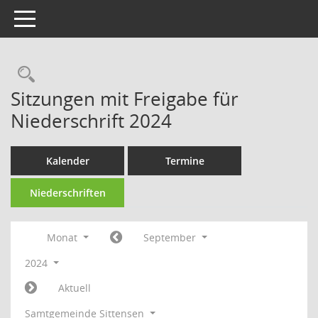
Toggle navigation
Rechercheauswahl
Sitzungen mit Freigabe für
Niederschrift 2024
Kalender
Termine
Niederschriften
Monat
September
2024
Aktuell
Samtgemeinde Sittensen