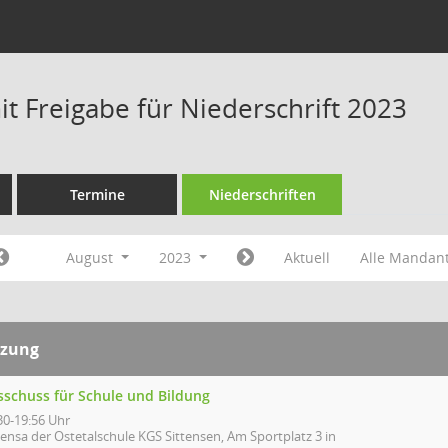
t Freigabe für Niederschrift 2023
Termine
Niederschriften
August
2023
Aktuell
Alle Mandan
tzung
sschuss für Schule und Bildung
30-19:56 Uhr
ensa der Ostetalschule KGS Sittensen, Am Sportplatz 3 in