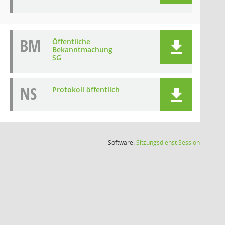
BM
Öffentliche
Bekanntmachung
SG
NS
Protokoll öffentlich
(Wird in
Software:
Sitzungsdienst
Session