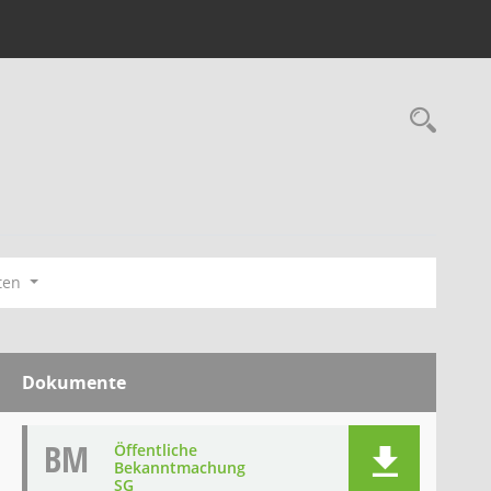
Rec
ten
Dokumente
BM
Öffentliche
Bekanntmachung
SG