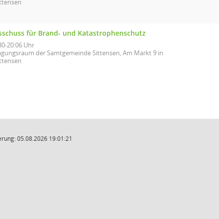
ittensen
sschuss für Brand- und Katastrophenschutz
30-20:06 Uhr
agungsraum der Samtgemeinde Sittensen, Am Markt 9 in
ittensen
rung: 05.08.2026 19:01:21