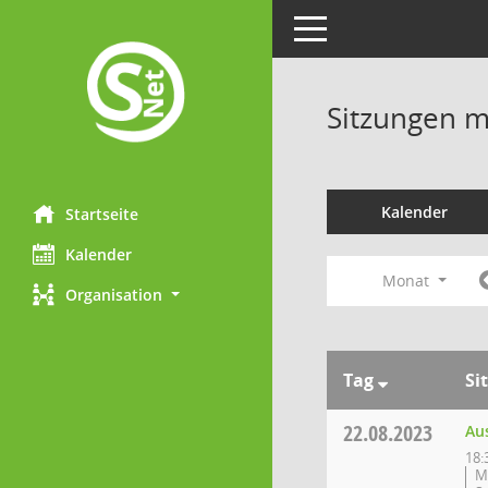
Toggle navigation
Sitzungen mi
Kalender
Startseite
Kalender
Monat
Organisation
Tag
Si
22.08.2023
Au
18:
M