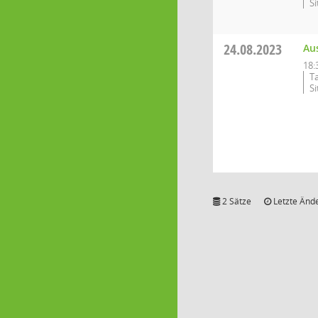
S
24.08.2023
Au
18:
T
S
2 Sätze
Letzte Ände