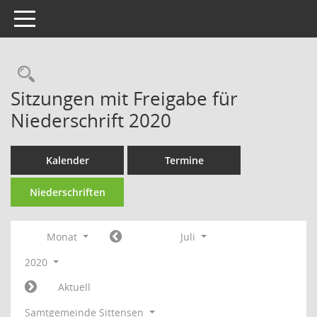
Toggle navigation
Rechercheauswahl
Sitzungen mit Freigabe für
Niederschrift 2020
Kalender
Termine
Niederschriften
Monat
Juli
2020
Aktuell
Samtgemeinde Sittensen