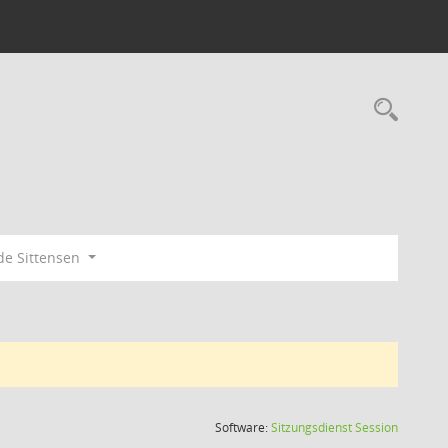
Rec
e Sittensen
(Wird in
Software:
Sitzungsdienst
Session