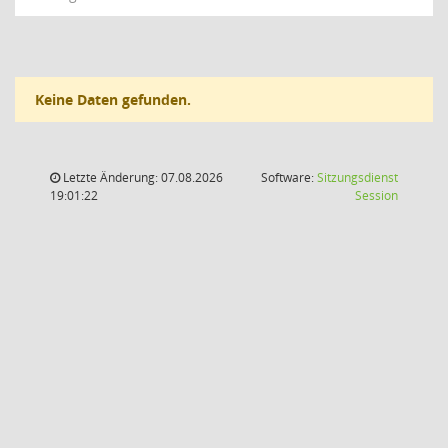
Keine Daten gefunden.
Letzte Änderung: 07.08.2026
Software:
Sitzungsdienst
(Wird in
19:01:22
Session