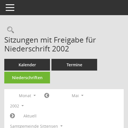
Toggle navigation
Rechercheauswahl
Sitzungen mit Freigabe für
Niederschrift 2002
Kalender
Termine
Niederschriften
Monat
Mai
2002
Aktuell
Samtgemeinde Sittensen