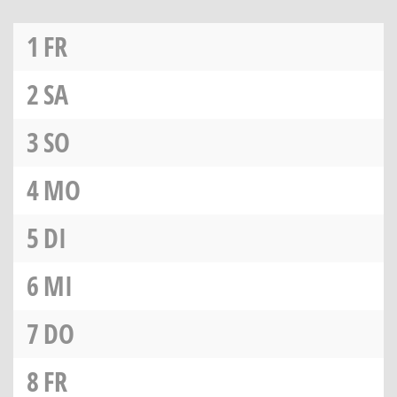
1
FR
2
SA
3
SO
4
MO
5
DI
6
MI
7
DO
8
FR