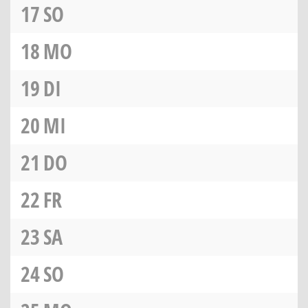
17
SO
18
MO
19
DI
20
MI
21
DO
22
FR
23
SA
24
SO