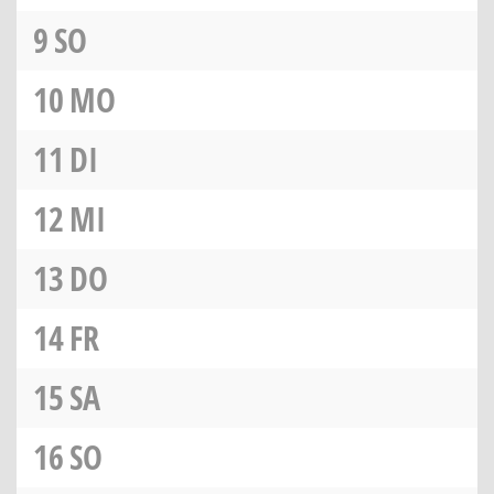
9
SO
10
MO
11
DI
12
MI
13
DO
14
FR
15
SA
16
SO