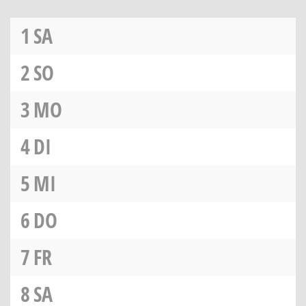
1
SA
2
SO
3
MO
4
DI
5
MI
6
DO
7
FR
8
SA