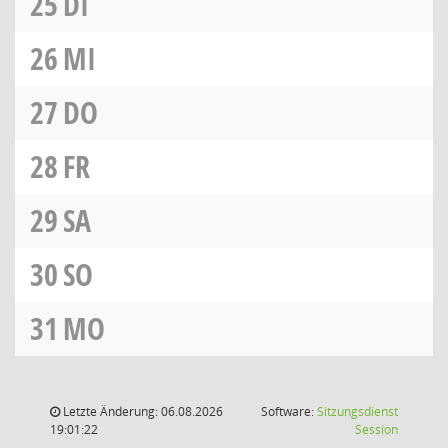
25
DI
26
MI
27
DO
28
FR
29
SA
30
SO
31
MO
Letzte Änderung: 06.08.2026
Software:
Sitzungsdienst
(Wird in
19:01:22
Session