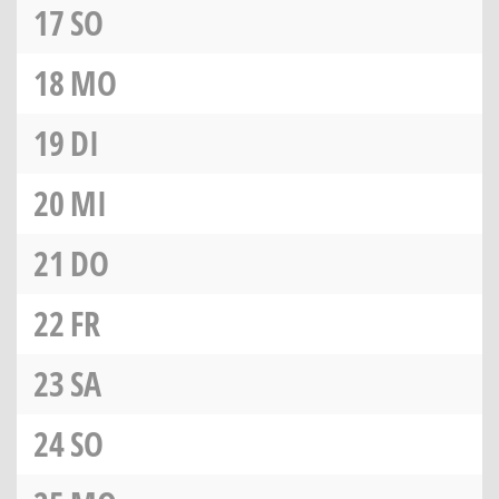
17
SO
18
MO
19
DI
20
MI
21
DO
22
FR
23
SA
24
SO