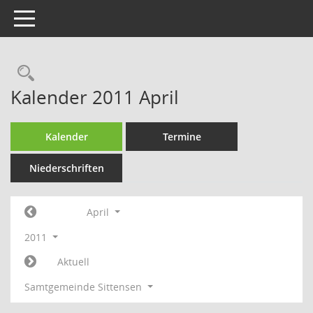
Toggle navigation
Rechercheauswahl
Kalender 2011 April
Kalender
Termine
Niederschriften
April
2011
Aktuell
Samtgemeinde Sittensen