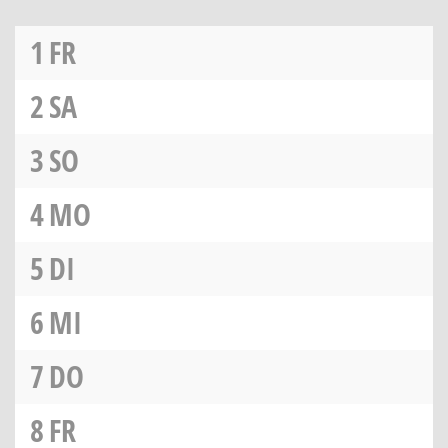
1
FR
2
SA
3
SO
4
MO
5
DI
6
MI
7
DO
8
FR