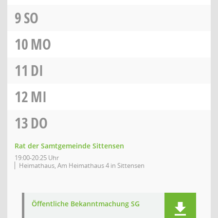
9
SO
10
MO
11
DI
12
MI
13
DO
Rat der Samtgemeinde Sittensen
19:00-20:25 Uhr
Heimathaus, Am Heimathaus 4 in Sittensen
Öffentliche Bekanntmachung SG