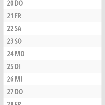
20
DO
21
FR
22
SA
23
SO
24
MO
25
DI
26
MI
27
DO
28
FR