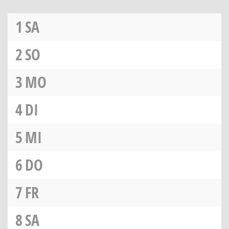
1
SA
2
SO
3
MO
4
DI
5
MI
6
DO
7
FR
8
SA