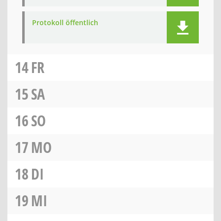
Protokoll öffentlich
14
FR
15
SA
16
SO
17
MO
18
DI
19
MI