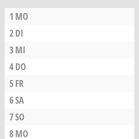
1
MO
2
DI
3
MI
4
DO
5
FR
6
SA
7
SO
8
MO