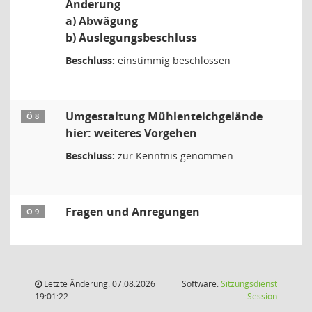
Änderung
a) Abwägung
b) Auslegungsbeschluss
Beschluss:
einstimmig beschlossen
Umgestaltung Mühlenteichgelände
Ö 8
hier: weiteres Vorgehen
Beschluss:
zur Kenntnis genommen
Fragen und Anregungen
Ö 9
Letzte Änderung: 07.08.2026
Software:
Sitzungsdienst
(Wird in
19:01:22
Session