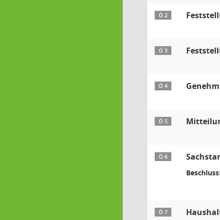
Feststel
Ö 2
Feststel
Ö 3
Genehmig
Ö 4
Mitteilu
Ö 5
Sachstan
Ö 6
Beschluss
Haushal
Ö 7