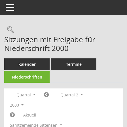
Toggle navigation
Rechercheauswahl
Sitzungen mit Freigabe für
Niederschrift 2000
Kalender
Termine
Niederschriften
Quartal
Quartal 2
2000
Aktuell
Samtgemeinde Sittensen