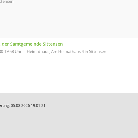
ittensen
t der Samtgemeinde Sittensen
00-19:58 Uhr
Heimathaus, Am Heimathaus 4 in Sittensen
rung: 05.08.2026 19:01:21