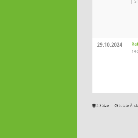
S
29.10.2024
Ra
19:
2 Sätze
Letzte Ände