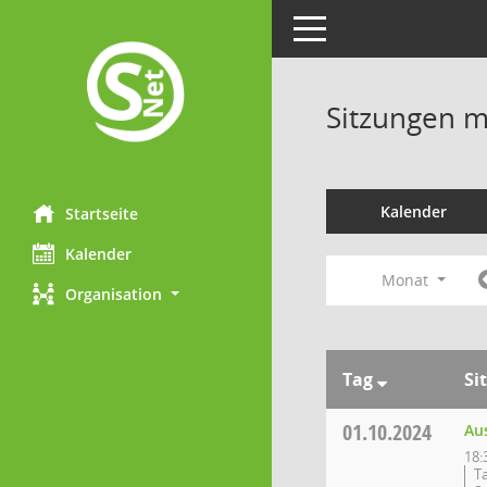
Toggle navigation
Sitzungen mi
Kalender
Startseite
Kalender
Monat
Organisation
Tag
Si
01.10.2024
Au
18:
T