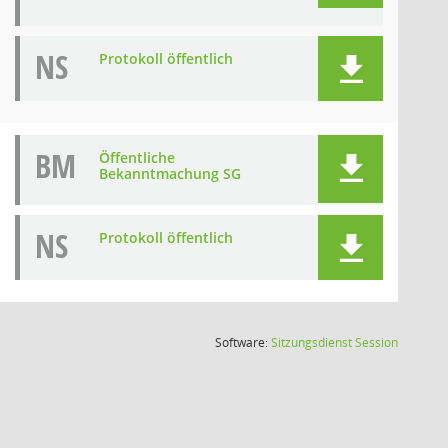
NS
Protokoll öffentlich
BM
Öffentliche
Bekanntmachung SG
NS
Protokoll öffentlich
(Wird in
Software:
Sitzungsdienst
Session