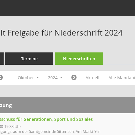
t Freigabe für Niederschrift 2024
Termine
Niederschriften
Oktober
2024
Aktuell
Alle Mandan
tzung
sschuss für Generationen, Sport und Soziales
30-19:33 Uhr
agungsraum der Samtgemeinde Sittensen, Am Markt 9 in