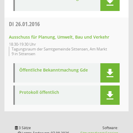
DI
26.01.2016
Ausschuss für Planung, Umwelt, Bau und Verkehr
18:30-19:30 Uhr
Tagungsraum der Samtgemeinde Sittensen, Am Markt
9 in Sittensen
Öffentliche Bekanntmachung Gde
Protokoll öffentlich
3 Sätze
Software:
(Wird in