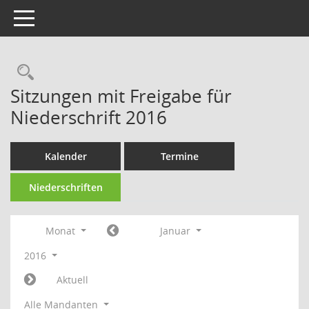
Toggle navigation
Rechercheauswahl
Sitzungen mit Freigabe für
Niederschrift 2016
Kalender
Termine
Niederschriften
Monat
Januar
2016
Aktuell
Alle Mandanten