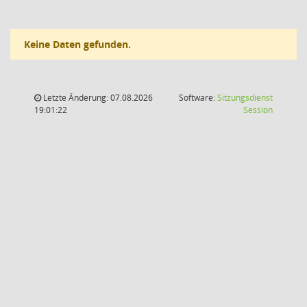
Keine Daten gefunden.
Letzte Änderung: 07.08.2026
Software:
Sitzungsdienst
(Wird in
19:01:22
Session