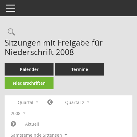
Toggle navigation
Rechercheauswahl
Sitzungen mit Freigabe für
Niederschrift 2008
Kalender
Termine
Niederschriften
Quartal
Quartal 2
2008
Aktuell
Samtgemeinde Sittensen