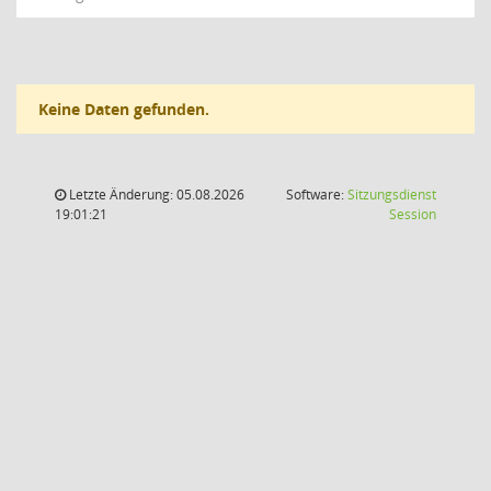
Keine Daten gefunden.
Letzte Änderung: 05.08.2026
Software:
Sitzungsdienst
(Wird in
19:01:21
Session