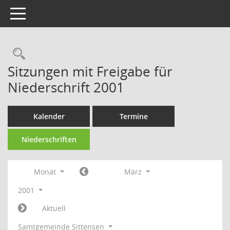
Toggle navigation
Rechercheauswahl
Sitzungen mit Freigabe für
Niederschrift 2001
Kalender
Termine
Niederschriften
Monat
März
2001
Aktuell
Samtgemeinde Sittensen