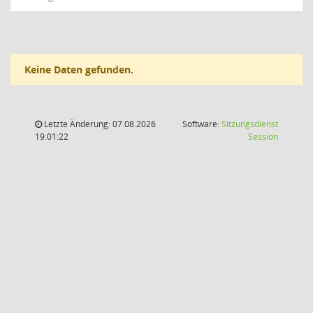
Keine Daten gefunden.
Letzte Änderung: 07.08.2026
Software:
Sitzungsdienst
(Wird in
19:01:22
Session