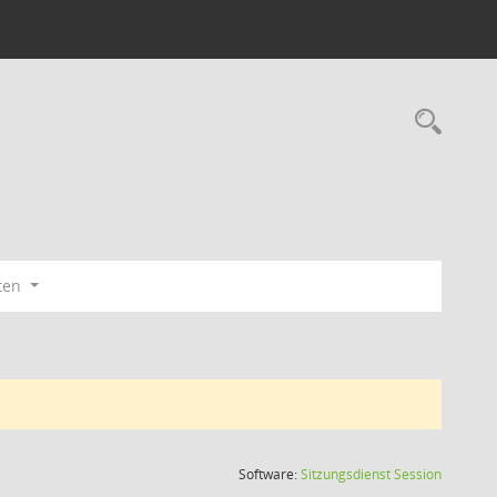
Rec
ten
(Wird in
Software:
Sitzungsdienst
Session