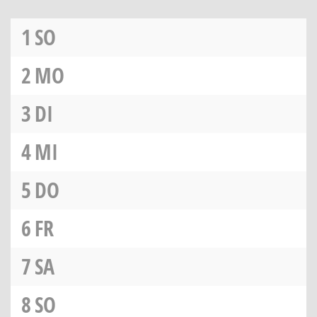
1
SO
2
MO
3
DI
4
MI
5
DO
6
FR
7
SA
8
SO