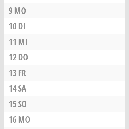
9
MO
10
DI
11
MI
12
DO
13
FR
14
SA
15
SO
16
MO