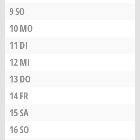
9
SO
10
MO
11
DI
12
MI
13
DO
14
FR
15
SA
16
SO