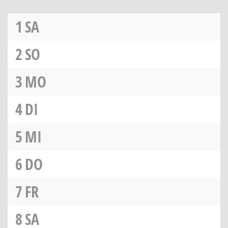
1
SA
2
SO
3
MO
4
DI
5
MI
6
DO
7
FR
8
SA