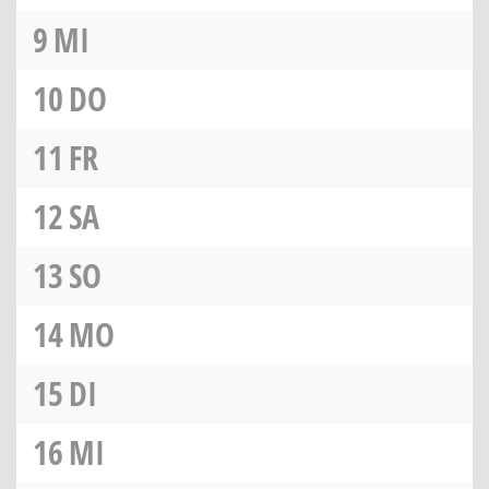
9
MI
10
DO
11
FR
12
SA
13
SO
14
MO
15
DI
16
MI