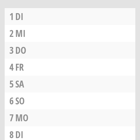
1
DI
2
MI
3
DO
4
FR
5
SA
6
SO
7
MO
8
DI