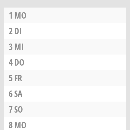
1
MO
2
DI
3
MI
4
DO
5
FR
6
SA
7
SO
8
MO