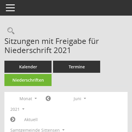
Toggle navigation
Rechercheauswahl
Sitzungen mit Freigabe für
Niederschrift 2021
Kalender
Termine
Niederschriften
Monat
Juni
2021
Aktuell
Samtgemeinde Sittensen