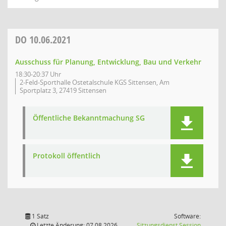
DO
10.06.2021
Ausschuss für Planung, Entwicklung, Bau und Verkehr
18:30-20:37 Uhr
2-Feld-Sporthalle Ostetalschule KGS Sittensen, Am
Sportplatz 3, 27419 Sittensen
Öffentliche Bekanntmachung SG
Protokoll öffentlich
1 Satz
Software:
(Wird in
Letzte Änderung: 07.08.2026
Sitzungsdienst
Session