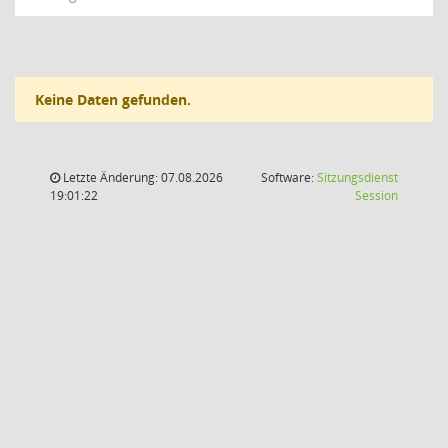
Keine Daten gefunden.
Letzte Änderung: 07.08.2026
Software:
Sitzungsdienst
(Wird in
19:01:22
Session