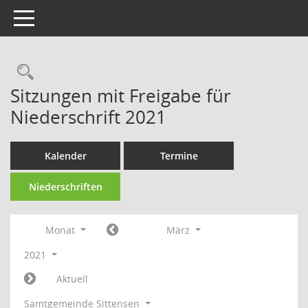
Toggle navigation
Rechercheauswahl
Sitzungen mit Freigabe für
Niederschrift 2021
Kalender
Termine
Niederschriften
Monat
März
2021
Aktuell
Samtgemeinde Sittensen