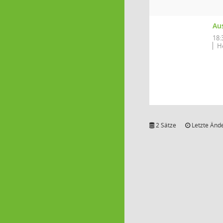
Au
18:
H
2 Sätze
Letzte Ände