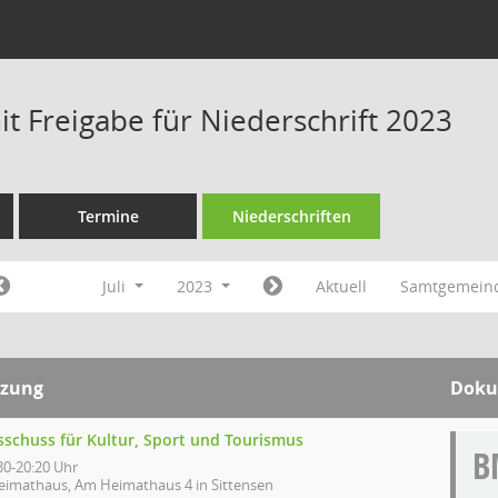
t Freigabe für Niederschrift 2023
Termine
Niederschriften
Juli
2023
Aktuell
Samtgemeind
tzung
Doku
sschuss für Kultur, Sport und Tourismus
B
30-20:20 Uhr
eimathaus, Am Heimathaus 4 in Sittensen