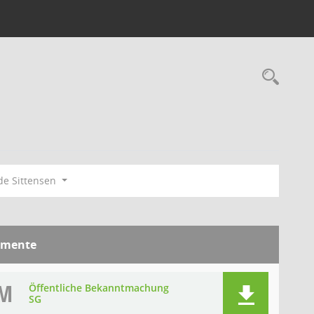
Rec
e Sittensen
mente
M
Öffentliche Bekanntmachung
SG