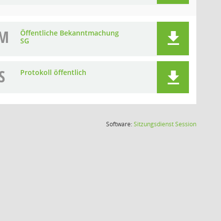
M
Öffentliche Bekanntmachung
SG
S
Protokoll öffentlich
(Wird in
Software:
Sitzungsdienst
Session