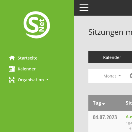
Toggle navigation
Sitzungen mi
Kalender
Startseite
Kalender
Monat
Organisation
Tag
Si
04.07.2023
Au
18:
H