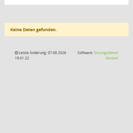
Keine Daten gefunden.
Letzte Änderung: 07.08.2026
Software:
Sitzungsdienst
(Wird in
19:01:22
Session