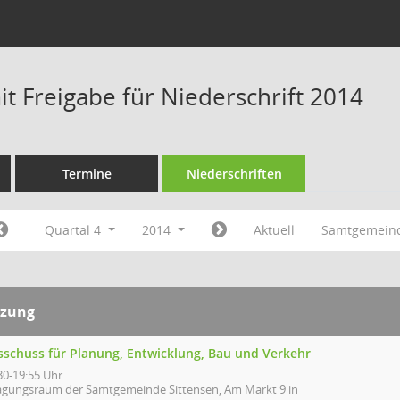
t Freigabe für Niederschrift 2014
Termine
Niederschriften
Quartal 4
2014
Aktuell
Samtgemeind
tzung
sschuss für Planung, Entwicklung, Bau und Verkehr
30-19:55 Uhr
agungsraum der Samtgemeinde Sittensen, Am Markt 9 in