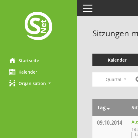
Toggle navigation
Sitzungen mi
Kalender
Startseite
Kalender
Quartal
Organisation
Tag
Si
09.10.2014
Au
18:
T