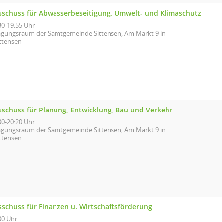
sschuss für Abwasserbeseitigung, Umwelt- und Klimaschutz
30-19:55 Uhr
agungsraum der Samtgemeinde Sittensen, Am Markt 9 in
ittensen
sschuss für Planung, Entwicklung, Bau und Verkehr
30-20:20 Uhr
agungsraum der Samtgemeinde Sittensen, Am Markt 9 in
ittensen
sschuss für Finanzen u. Wirtschaftsförderung
30 Uhr