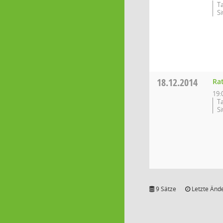
T
S
18.12.2014
Ra
19:
T
S
9 Sätze
Letzte Ände