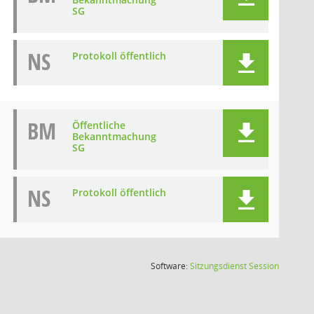
SG
NS
Protokoll öffentlich
BM
Öffentliche
Bekanntmachung
SG
NS
Protokoll öffentlich
(Wird in
Software:
Sitzungsdienst
Session