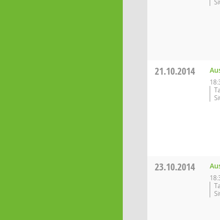
S
21.10.2014
Au
18:
T
S
23.10.2014
Au
18:
T
S