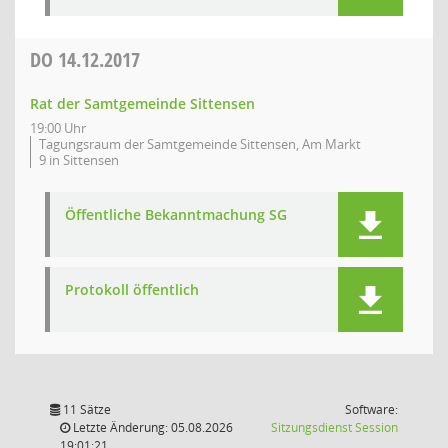
DO
14.12.2017
Rat der Samtgemeinde Sittensen
19:00 Uhr
Tagungsraum der Samtgemeinde Sittensen, Am Markt
9 in Sittensen
Öffentliche Bekanntmachung SG
Protokoll öffentlich
11 Sätze
Software:
(Wird in
Letzte Änderung: 05.08.2026
Sitzungsdienst
Session
19:01:21