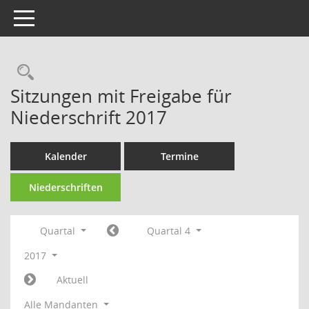
Toggle navigation
Rechercheauswahl
Sitzungen mit Freigabe für
Niederschrift 2017
Kalender
Termine
Niederschriften
Quartal
Quartal 4
2017
Aktuell
Alle Mandanten