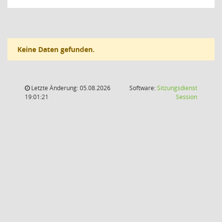
Keine Daten gefunden.
Letzte Änderung: 05.08.2026
Software:
Sitzungsdienst
(Wird in
19:01:21
Session