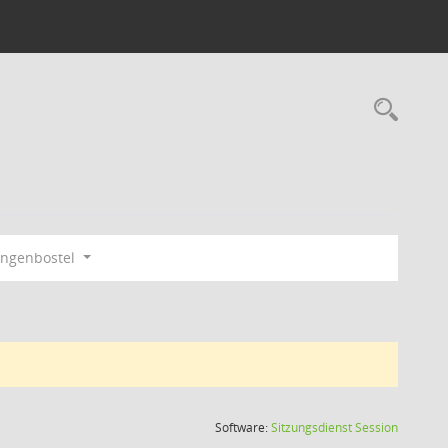
Rec
ngenbostel
(Wird in
Software:
Sitzungsdienst
Session