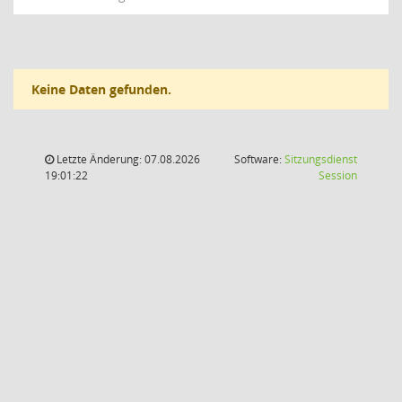
Keine Daten gefunden.
Letzte Änderung: 07.08.2026
Software:
Sitzungsdienst
(Wird in
19:01:22
Session