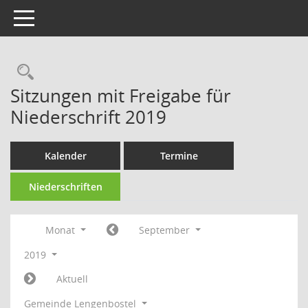
Toggle navigation
Rechercheauswahl
Sitzungen mit Freigabe für
Niederschrift 2019
Kalender
Termine
Niederschriften
Monat
September
2019
Aktuell
Gemeinde Lengenbostel