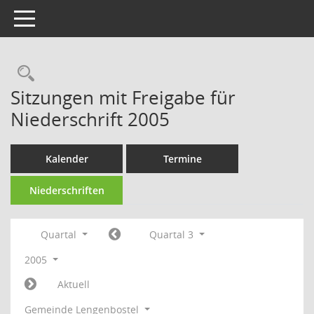
Toggle navigation
Rechercheauswahl
Sitzungen mit Freigabe für
Niederschrift 2005
Kalender
Termine
Niederschriften
Quartal
Quartal 3
2005
Aktuell
Gemeinde Lengenbostel