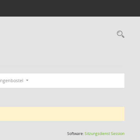
Rec
ngenbostel
(Wird in
Software:
Sitzungsdienst
Session