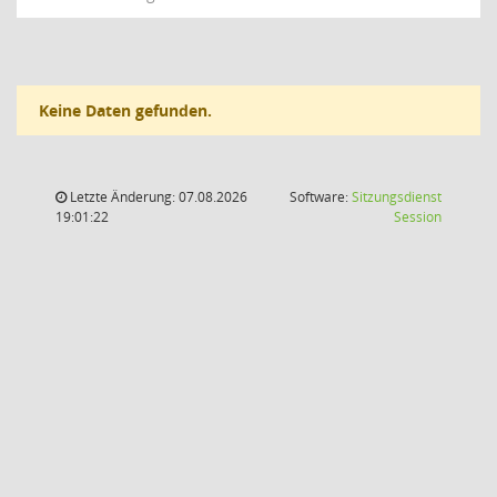
Keine Daten gefunden.
Letzte Änderung: 07.08.2026
Software:
Sitzungsdienst
(Wird in
19:01:22
Session