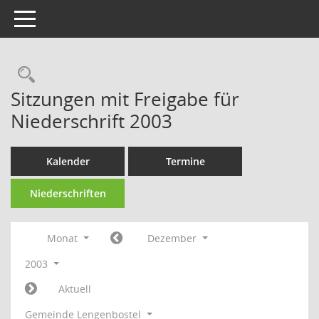
Toggle navigation
Rechercheauswahl
Sitzungen mit Freigabe für
Niederschrift 2003
Kalender
Termine
Niederschriften
Monat
Dezember
2003
Aktuell
Gemeinde Lengenbostel