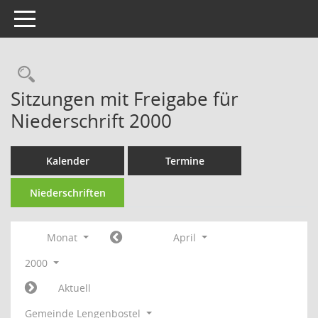
Toggle navigation
Rechercheauswahl
Sitzungen mit Freigabe für
Niederschrift 2000
Kalender
Termine
Niederschriften
Monat
April
2000
Aktuell
Gemeinde Lengenbostel