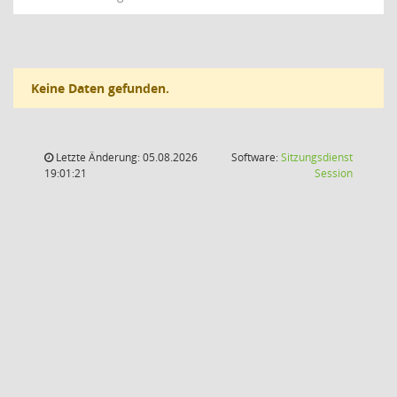
Keine Daten gefunden.
Letzte Änderung: 05.08.2026
Software:
Sitzungsdienst
(Wird in
19:01:21
Session